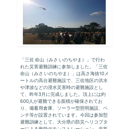
「三佐 命山（みさ いのちやま）」で行わ
れた災害避難訓練に参加しました。「三佐
命山（みさ いのちやま）」は高さ海抜10メ
ートルの高台避難施設で、三佐地区の洪水
や津波などの浸水災害時の避難施設とし
て、昨年3月に完成しました。頂上には約
600人が避難できる面積が確保されてお
り、備蓄用倉庫、ソーラー型照明施設、ベ
ンチ等が設置されています。今回は参加型
避難訓練として、大分県の防災ヘリコプタ
ーによる救助デモンストレーション、非常