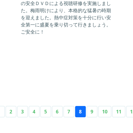
の安全ＤＶＤによる視聴研修を実施しまし
た。梅雨明けにより、本格的な猛暑の時期
を迎えました。熱中症対策を十分に行い安
全第一に盛夏を乗り切って行きましょう。
ご安全に！
1
2
3
4
5
6
7
8
9
10
11
1