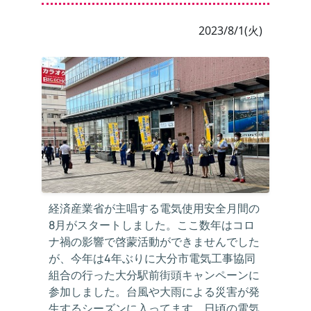
2023/8/1(火)
経済産業省が主唱する電気使用安全月間の
8月がスタートしました。ここ数年はコロ
ナ禍の影響で啓蒙活動ができませんでした
が、今年は4年ぶりに大分市電気工事協同
組合の行った大分駅前街頭キャンペーンに
参加しました。台風や大雨による災害が発
生するシーズンに入ってます。日頃の電気