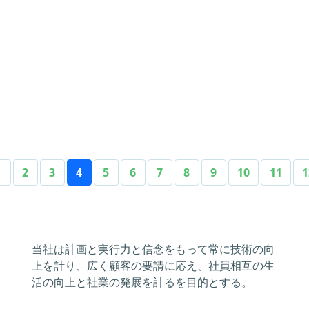
1
2
3
4
5
6
7
8
9
10
11
1
当社は計画と実行力と信念をもって常に技術の向
上を計り、広く顧客の要請に応え、社員相互の生
活の向上と社業の発展を計るを目的とする。